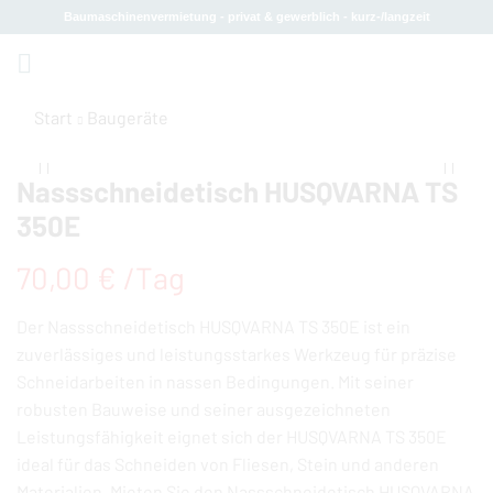
Baumaschinenvermietung - privat & gewerblich - kurz-/langzeit
Start
Baugeräte
Nassschneidetisch HUSQVARNA TS
350E
70,00
€
 /Tag
Der Nassschneidetisch HUSQVARNA TS 350E ist ein
zuverlässiges und leistungsstarkes Werkzeug für präzise
Schneidarbeiten in nassen Bedingungen. Mit seiner
robusten Bauweise und seiner ausgezeichneten
Leistungsfähigkeit eignet sich der HUSQVARNA TS 350E
ideal für das Schneiden von Fliesen, Stein und anderen
Materialien. Mieten Sie den Nassschneidetisch HUSQVARNA